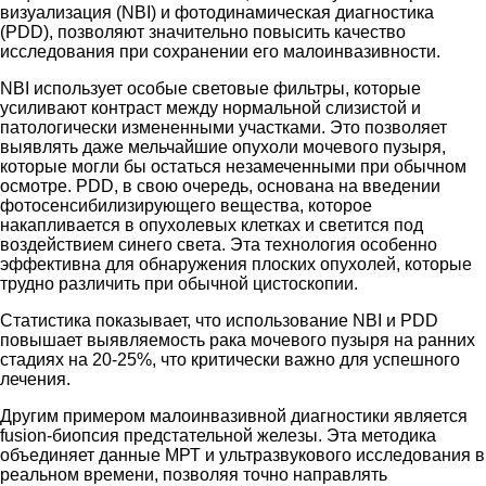
визуализация (NBI) и фотодинамическая диагностика
(PDD), позволяют значительно повысить качество
исследования при сохранении его малоинвазивности.
NBI использует особые световые фильтры, которые
усиливают контраст между нормальной слизистой и
патологически измененными участками. Это позволяет
выявлять даже мельчайшие опухоли мочевого пузыря,
которые могли бы остаться незамеченными при обычном
осмотре. PDD, в свою очередь, основана на введении
фотосенсибилизирующего вещества, которое
накапливается в опухолевых клетках и светится под
воздействием синего света. Эта технология особенно
эффективна для обнаружения плоских опухолей, которые
трудно различить при обычной цистоскопии.
Статистика показывает, что использование NBI и PDD
повышает выявляемость рака мочевого пузыря на ранних
стадиях на 20-25%, что критически важно для успешного
лечения.
Другим примером малоинвазивной диагностики является
fusion-биопсия предстательной железы. Эта методика
объединяет данные МРТ и ультразвукового исследования в
реальном времени, позволяя точно направлять