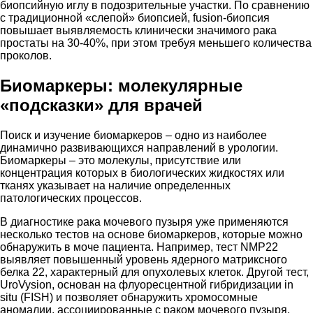
биопсийную иглу в подозрительные участки. По сравнению
с традиционной «слепой» биопсией, fusion-биопсия
повышает выявляемость клинически значимого рака
простаты на 30-40%, при этом требуя меньшего количества
проколов.
Биомаркеры: молекулярные
«подсказки» для врачей
Поиск и изучение биомаркеров – одно из наиболее
динамично развивающихся направлений в урологии.
Биомаркеры – это молекулы, присутствие или
концентрация которых в биологических жидкостях или
тканях указывает на наличие определенных
патологических процессов.
В диагностике рака мочевого пузыря уже применяются
несколько тестов на основе биомаркеров, которые можно
обнаружить в моче пациента. Например, тест NMP22
выявляет повышенный уровень ядерного матриксного
белка 22, характерный для опухолевых клеток. Другой тест,
UroVysion, основан на флуоресцентной гибридизации in
situ (FISH) и позволяет обнаружить хромосомные
аномалии, ассоциированные с раком мочевого пузыря.